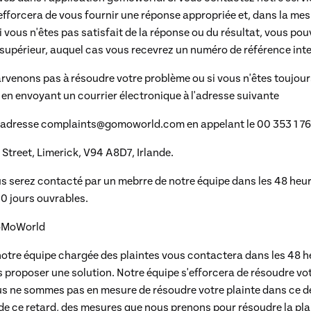
fforcera de vous fournir une réponse appropriée et, dans la mesu
i vous n'êtes pas satisfait de la réponse ou du résultat, vous p
 supérieur, auquel cas vous recevrez un numéro de référence inte
arvenons pas à résoudre votre problème ou si vous n'êtes toujour
en envoyant un courrier électronique à l'adresse suivante
à l'adresse complaints@gomoworld.com
en appelant le 00 353 1 7
Street,
Limerick,
V94 A8D7,
Irlande.
us serez contacté par un mebrre de notre équipe dans les 48 heu
10 jours ouvrables.
GoMoWorld
 notre équipe chargée des plaintes vous contactera dans les 48 
us proposer une solution. Notre équipe s'efforcera de résoudre vot
ous ne sommes pas en mesure de résoudre votre plainte dans ce 
 de ce retard, des mesures que nous prenons pour résoudre la pla