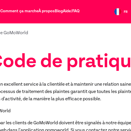
s
Comment ça marche
À propos
Blog
Aide/FAQ
FR
ice GoMoWorld
ode de pratiq
xcellent service à la clientèle et à maintenir une relation saine 
ocessus de traitement des plaintes garantit que toutes les plaint
'activité, de la manière la plus efficace possible.
World
ar les clients de GoMoWorld doivent être signalés à notre équipe
e web dans l'application gomoworld. Si vous contactez notre serv